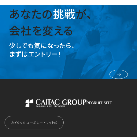
あなたの
挑戦
が、
会社を変える
少しでも気になったら、
まずはエントリー!
採用エントリー
RECRUIT SITE
カイタックグループ
カイタック コーポレートサイト