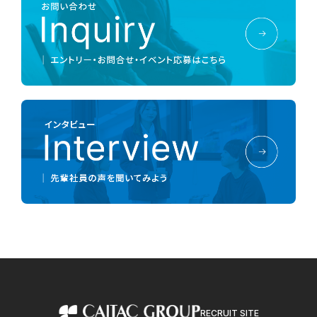
RECRUIT SITE
カイタックグループ