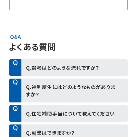
Q&A
よくある質問
Q
Q.選考はどのような流れですか？
A
Q
2027年3月卒業予定の方の選考フローは下記を
Q.福利厚生にはどのようなものがありま
予定しております。
すか？
A.マイナビ上でご応募 → エントリーシート提出
（選考無し） → 面接 → 適性試験（SPI） → 面接
A
Q
→ 内定
A.一例として、社員持株会、社内預金、従業員割引
Q.住宅補助手当について教えてください
※選考フローは職種・時期により変更となる場合
購入制度、勤続25年褒章旅行制度などがありま
があります。詳細はエントリー後にご案内いたしま
す。
A
Q
す。
A.新卒採用では、当社規定の条件を満たした場
Q.副業はできますか？
安心して働ける職場環境づくりの一環として、福