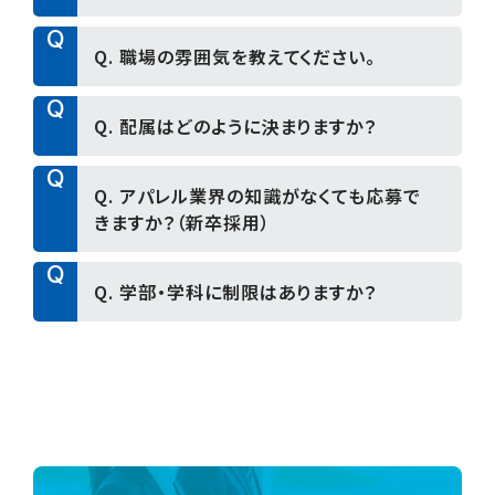
います。
変化の多い時代だからこそ、考え、行動し続ける
A
Q
A. 職種や配属先により可能性はありますが、
Q. 職場の雰囲気を教えてください。
姿勢を重視しています。
本人の事情や希望も考慮しながら決定していま
す。
A
Q
A. 風通しがよく、相談しやすい職場です。
Q. 配属はどのように決まりますか？
定期的に転勤をするような制度はありません。
チームで協力しながら仕事を進める文化がありま
す。
A
Q
A. 初期配属地は選択可能です。
Q. アパレル業界の知識がなくても応募で
面接段階で聞き取りをさせていただきます。
きますか？（新卒採用）
配属部署については、適性や希望を考慮し、総合
的に判断して決定します。
A
Q
入社前後でしっかり面談を行い、納得感を大切に
A. 問題ありません。
Q. 学部・学科に制限はありますか？
しています。
入社後の研修やOJTを通して、基礎から学べる環
境を整えています。
A
A. 学部・学科の制限はありません。
当社では、これまでの専攻よりも「人柄」「考え方」
「成長意欲」を重視しています。
専門職は入社後すぐに専門知識が必要な仕事に
なりますので、服飾系の大学、学部、専門学校の卒
業見込み者にご応募を限らせていただきます。