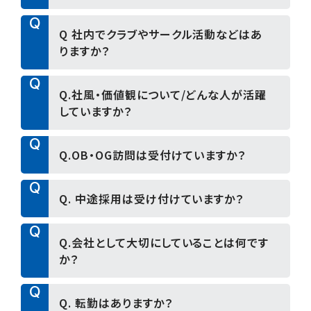
合、20,000円/月の若年者住宅補助手当がありま
利厚生の充実に努めています。
す。
詳しくは「福利厚生」をご覧ください。
A
Q
A.副業は不可となっております。
Q 社内でクラブやサークル活動などはあ
りますか？
A
Q
A.当社では様々な有志での活動が行われており、
Q.社風・価値観について/どんな人が活躍
こうした活動を通して社員同士の親睦を深め、ア
していますか？
ットホームな社風が培われています。
代表的な活動としては、ランニング・フットサル・ゴ
A
Q
ルフ・野球・サウナなどがあります。その他、社内ワ
こちらについては、News 投稿にて参考記事を紹
Q.OB・OG訪問は受付けていますか？
ークショップ制度もあります。
介していますので、もしよろしければそちらをご覧
ください。
A
Q
A.個別でのご訪問は受付けていません。
Q. 中途採用は受け付けていますか？
就活DASH！企業パネルディスカッション「当社の
社風」
A
Q
A. 中途採用に関しましては、各求人媒体に掲載し
Q.会社として大切にしていることは何です
ておりますので、そちらをご確認ください。
か？
A
Q
A. 「誠実」「チャレンジ」「変化対応」を大切にして
Q. 転勤はありますか？