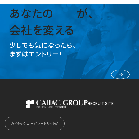
あなたの
が、
会社を変える
少しでも気になったら、
まずはエントリー!
採用エントリー
RECRUIT SITE
カイタックグループ
カイタック コーポレートサイト