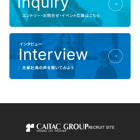
RECRUIT SITE
カイタックグループ