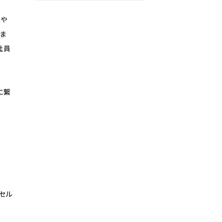
境や
ま
社員
に繋
セル