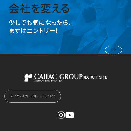
会社を変える
少しでも気になったら、
まずはエントリー!
採用エントリー
RECRUIT SITE
カイタックグループ
カイタック コーポレートサイト
Instagram
YouTube