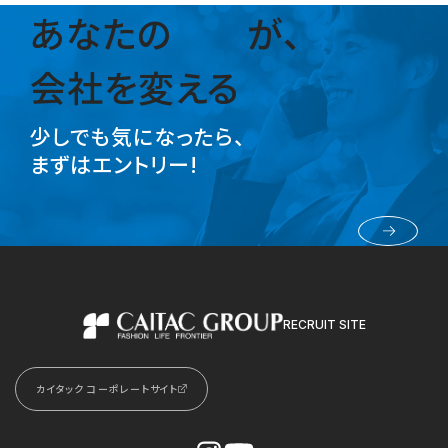
あなたの
が、
会社を変える
少しでも気になったら、
まずはエントリー!
採用エントリー
RECRUIT SITE
カイタックグループ
カイタック コーポレートサイト