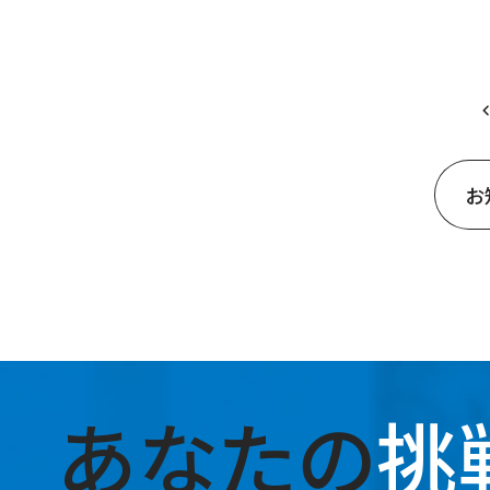
お
あなたの
挑