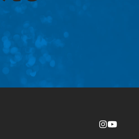
Instagr
YouTube
am