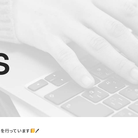
s
を行っています
🖊