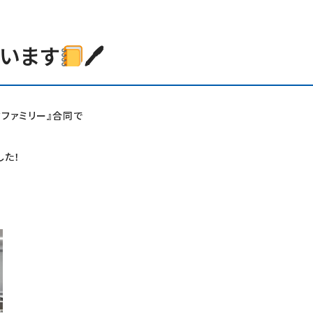
います
🖊
クファミリー』合同で
した！