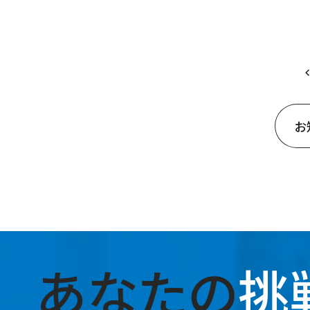
お
あなたの
挑