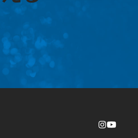
Instagr
YouTube
am