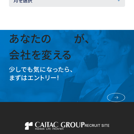
あなたの
が、
会社を変える
少しでも気になったら、
まずはエントリー!
採用エントリー
RECRUIT SITE
カイタックグループ