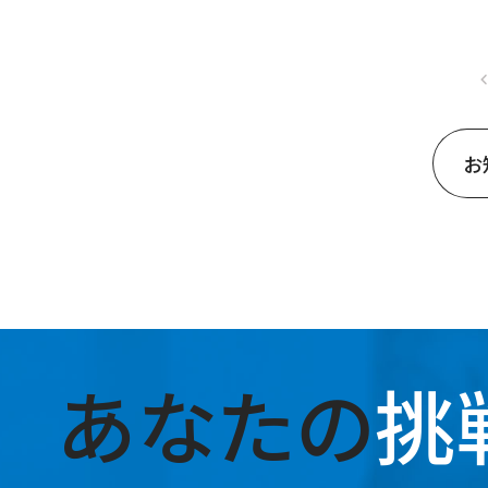
お
あなたの
挑