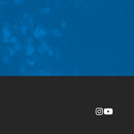
Instagr
YouTube
am